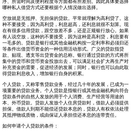
序、所需时间及便利程度等方面都有所差别。因此具体要选择
哪种私人借贷方式还要根据个人情况做出选择。
空放就是无抵押、无担保的贷款。平常就理解为高利贷了。这
种不要接受，因为高利贷，利息超高，还利息就很不划算。现
在有很多信用贷款，跟空放差不多，还是正规银行放心。如果
有人说空放，这种的不要接受，因为这种是高利贷，利息要有
一毛多的。贷款是银行或其他金融机构按一定利率和必须归还
等条件出借货币资金的一种信用活动形式。广义的贷款指贷
款、贴现、透支等出贷资金的总称。银行通过贷款的方式将所
集中的货币和货币资金投放出去，可以满足社会扩大再生产对
补充资金的需要，促进经济的发展；同时，银行也可以由此取
得贷款利息收入，增加银行自身的积累。
个人贷款，又称零售贷款业务，经过几十年的发展，已成为一
项重要的贷款业务。个人贷款是指银行或其他金融机构向符合
贷款条件的自然人发放的用于个人消费、生产经营等用途的
本、外币贷款。贷款人发放个人住房贷款时，借款人必须提供
担保。借款人到期不能偿还贷款本息的，贷款人有权依法处理
其抵押物或质物，或由保证人承担偿还本息的连带责任。
如何申请个人贷款的条件：