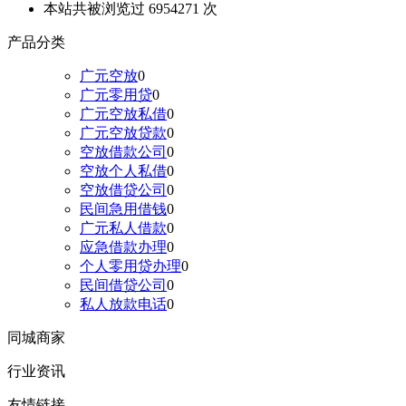
本站共被浏览过 6954271 次
产品分类
广元空放
0
广元零用贷
0
广元空放私借
0
广元空放贷款
0
空放借款公司
0
空放个人私借
0
空放借贷公司
0
民间急用借钱
0
广元私人借款
0
应急借款办理
0
个人零用贷办理
0
民间借贷公司
0
私人放款电话
0
同城商家
行业资讯
友情链接