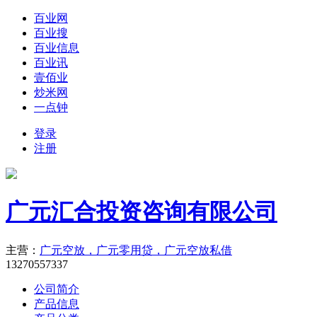
百业网
百业搜
百业信息
百业讯
壹佰业
炒米网
一点钟
登录
注册
广元汇合投资咨询有限公司
主营：
广元空放，广元零用贷，广元空放私借
13270557337
公司简介
产品信息