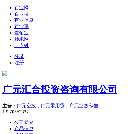
百业网
百业搜
百业信息
百业讯
壹佰业
炒米网
一点钟
登录
注册
广元汇合投资咨询有限公司
主营：
广元空放，广元零用贷，广元空放私借
13270557337
公司简介
产品信息