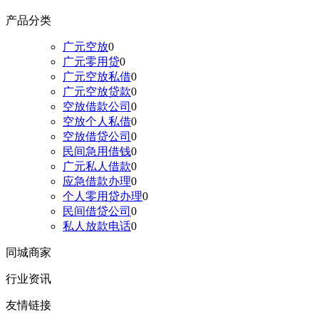
产品分类
广元空放
0
广元零用贷
0
广元空放私借
0
广元空放贷款
0
空放借款公司
0
空放个人私借
0
空放借贷公司
0
民间急用借钱
0
广元私人借款
0
应急借款办理
0
个人零用贷办理
0
民间借贷公司
0
私人放款电话
0
同城商家
行业资讯
友情链接