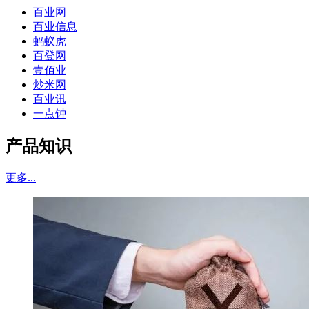
百业网
百业信息
蚂蚁虎
百登网
壹佰业
炒米网
百业讯
一点钟
产品知识
更多...