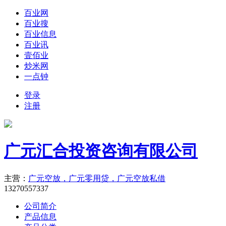
百业网
百业搜
百业信息
百业讯
壹佰业
炒米网
一点钟
登录
注册
广元汇合投资咨询有限公司
主营：
广元空放，广元零用贷，广元空放私借
13270557337
公司简介
产品信息