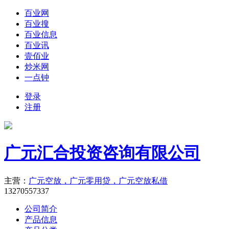
百业网
百业搜
百业信息
百业讯
壹佰业
炒米网
一点钟
登录
注册
广元汇合投资咨询有限公司
主营：
广元空放，广元零用贷，广元空放私借
13270557337
公司简介
产品信息