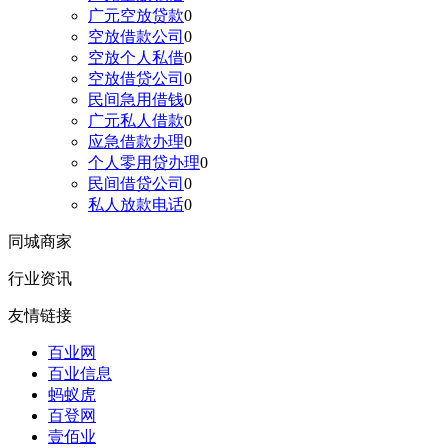
广元空放贷款
0
空放借款公司
0
空放个人私借
0
空放借贷公司
0
民间急用借钱
0
广元私人借款
0
应急借款办理
0
个人零用贷办理
0
民间借贷公司
0
私人放款电话
0
同城商家
行业资讯
友情链接
百业网
百业信息
蚂蚁虎
百登网
壹佰业