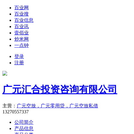
百业网
百业搜
百业信息
百业讯
壹佰业
炒米网
一点钟
登录
注册
广元汇合投资咨询有限公司
主营：
广元空放，广元零用贷，广元空放私借
13270557337
公司简介
产品信息