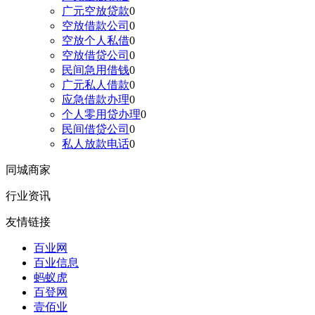
广元空放贷款
0
空放借款公司
0
空放个人私借
0
空放借贷公司
0
民间急用借钱
0
广元私人借款
0
应急借款办理
0
个人零用贷办理
0
民间借贷公司
0
私人放款电话
0
同城商家
行业资讯
友情链接
百业网
百业信息
蚂蚁虎
百登网
壹佰业