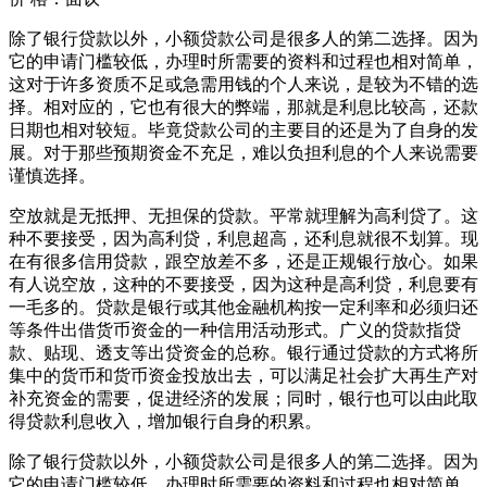
除了银行贷款以外，小额贷款公司是很多人的第二选择。因为
它的申请门槛较低，办理时所需要的资料和过程也相对简单，
这对于许多资质不足或急需用钱的个人来说，是较为不错的选
择。相对应的，它也有很大的弊端，那就是利息比较高，还款
日期也相对较短。毕竟贷款公司的主要目的还是为了自身的发
展。对于那些预期资金不充足，难以负担利息的个人来说需要
谨慎选择。
空放就是无抵押、无担保的贷款。平常就理解为高利贷了。这
种不要接受，因为高利贷，利息超高，还利息就很不划算。现
在有很多信用贷款，跟空放差不多，还是正规银行放心。如果
有人说空放，这种的不要接受，因为这种是高利贷，利息要有
一毛多的。贷款是银行或其他金融机构按一定利率和必须归还
等条件出借货币资金的一种信用活动形式。广义的贷款指贷
款、贴现、透支等出贷资金的总称。银行通过贷款的方式将所
集中的货币和货币资金投放出去，可以满足社会扩大再生产对
补充资金的需要，促进经济的发展；同时，银行也可以由此取
得贷款利息收入，增加银行自身的积累。
除了银行贷款以外，小额贷款公司是很多人的第二选择。因为
它的申请门槛较低，办理时所需要的资料和过程也相对简单，