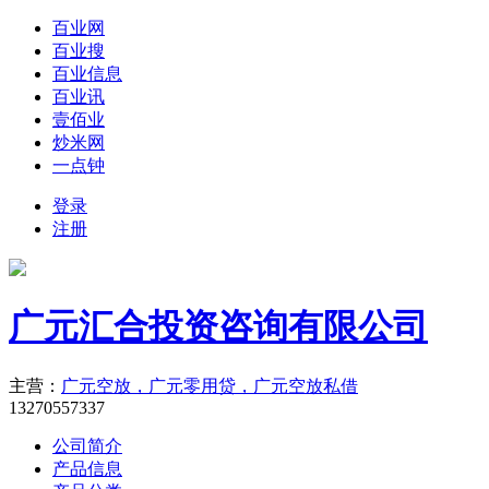
百业网
百业搜
百业信息
百业讯
壹佰业
炒米网
一点钟
登录
注册
广元汇合投资咨询有限公司
主营：
广元空放，广元零用贷，广元空放私借
13270557337
公司简介
产品信息