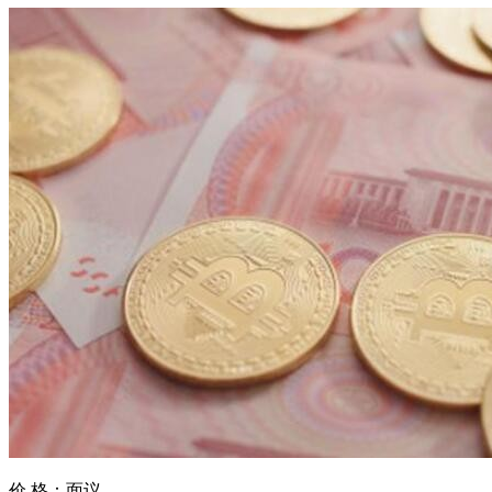
价 格：
面议