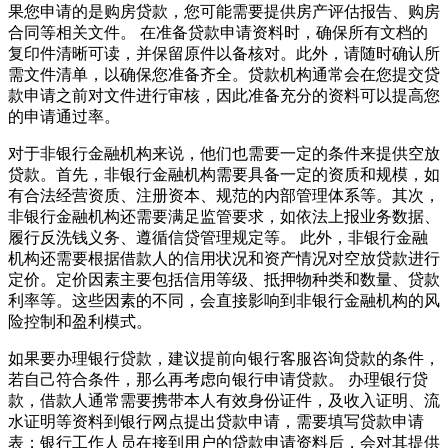
果您申请的是购房贷款，您可能需要提供房产评估报告、购房
合同等相关文件。 在准备贷款申请资料时，确保所有文档的
复印件清晰可读，并保留原件以备核对。此外，请随时确认所
需文件清单，以确保您准备齐全。贷款机构通常会在您提交贷
款申请之前对文件进行审核，因此准备充分的资料可以提高您
的申请通过率。
对于非银行金融机构来说，他们也需要一定的条件来提供空放
贷款。首先，非银行金融机构需要具备一定的资质和规模，如
有合法经营资质、注册资本、规范的内部管理体系等。其次，
非银行金融机构还需要满足监管要求，如依法上报业务数据、
履行反洗钱义务、遵循信贷管理规定等。 此外，非银行金融
机构还需要根据借款人的信用状况和资产情况对空放贷款进行
定价。定价因素主要包括信用等级、抵押物种类和数量、贷款
利率等。这些因素的不同，会直接影响到非银行金融机构的风
险控制和盈利模式。
如果要办理银行贷款，建议提前向银行客服咨询贷款的条件，
若自己符合条件，那么再考虑向银行申请贷款。 办理银行贷
款，借款人通常需要携带本人有效身份证件，及收入证明、流
水证明等资料到银行网点提出贷款申请，需要填写贷款申请
表；银行工作人员在接到用户的贷款申请资料后，会对其提供