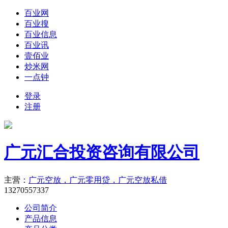
百业网
百业搜
百业信息
百业讯
壹佰业
炒米网
一点钟
登录
注册
广元汇合投资咨询有限公司
主营：
广元空放，广元零用贷，广元空放私借
13270557337
公司简介
产品信息