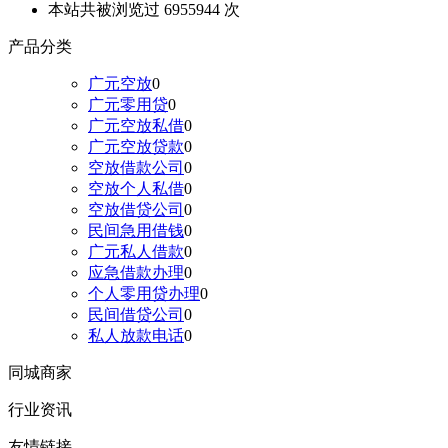
本站共被浏览过 6955944 次
产品分类
广元空放
0
广元零用贷
0
广元空放私借
0
广元空放贷款
0
空放借款公司
0
空放个人私借
0
空放借贷公司
0
民间急用借钱
0
广元私人借款
0
应急借款办理
0
个人零用贷办理
0
民间借贷公司
0
私人放款电话
0
同城商家
行业资讯
友情链接