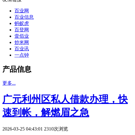
百业网
百业信息
蚂蚁虎
百登网
壹佰业
炒米网
百业讯
一点钟
产品信息
更多...
广元利州区私人借款办理，快
速到帐，解燃眉之急
2026-03-25 04:43:01 2310次浏览