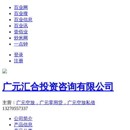
百业网
百业搜
百业信息
百业讯
壹佰业
炒米网
一点钟
登录
注册
广元汇合投资咨询有限公司
主营：
广元空放，广元零用贷，广元空放私借
13270557337
公司简介
产品信息