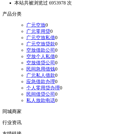
本站共被浏览过 6953978 次
产品分类
广元空放
0
广元零用贷
0
广元空放私借
0
广元空放贷款
0
空放借款公司
0
空放个人私借
0
空放借贷公司
0
民间急用借钱
0
广元私人借款
0
应急借款办理
0
个人零用贷办理
0
民间借贷公司
0
私人放款电话
0
同城商家
行业资讯
友情链接