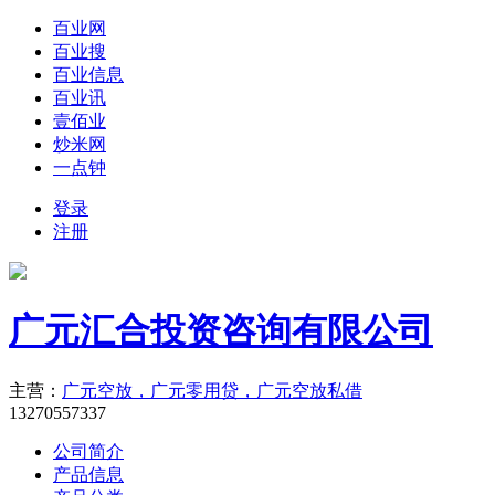
百业网
百业搜
百业信息
百业讯
壹佰业
炒米网
一点钟
登录
注册
广元汇合投资咨询有限公司
主营：
广元空放，广元零用贷，广元空放私借
13270557337
公司简介
产品信息