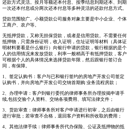
还款方式灵活。按月等额还本付息、按季结息到期还本、到期
一次还本付息或分两次还本付息等多种灵活的还款付息方式。
贷款范围较广。小额贷款公司服务对象主要是中小企业、个体
工商户、农户等。
无抵押贷款，又称无担保贷款，或者是信用贷款。不需要任何
抵押物，只需身份证明，收入证明，住址证明等材料（具体证
明材料要看是什么银行）向银行申请的贷款，银行根据的是个
人的信用情况来发放贷款，利率一般稍高于有抵押贷款，客户
可根据个人的具体情况来选择贷款年限，然后跟银行签订合
同，有保障。
1、签定认购书：客户与已和银行签约的房地产开发公司签定
认购书，并向房地产开发公司交纳首期购 业务流程房款；
2、办理申请：客户到银行委托的律师事务所办理按揭申请手
续,包括交验个人资料、交纳各项费用、填写法律文件；
3、货款审查：律师事务所对客户申请进行初审，之后由银行
进行审批；若审查不合格，退回客户资料和所收取的费用；
4、其他法律手续：律师事务所代办保险、公证及抵押物的抵