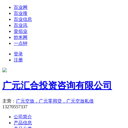
百业网
百业搜
百业信息
百业讯
壹佰业
炒米网
一点钟
登录
注册
广元汇合投资咨询有限公司
主营：
广元空放，广元零用贷，广元空放私借
13270557337
公司简介
产品信息