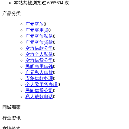
本站共被浏览过 6955694 次
产品分类
广元空放
0
广元零用贷
0
广元空放私借
0
广元空放贷款
0
空放借款公司
0
空放个人私借
0
空放借贷公司
0
民间急用借钱
0
广元私人借款
0
应急借款办理
0
个人零用贷办理
0
民间借贷公司
0
私人放款电话
0
同城商家
行业资讯
友情链接