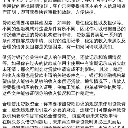
千元至几万元之间，贷款期限也比较短，在6个月至1年之间。
零用贷的审批周期较短，客户只需要提供基本的个人信息和资
产证明，即可获得快速审批和放款。方便快捷。
贷款还需要考虑其他因素，如年龄、居住稳定性以及担保等。
不同的金融机构对这些条件有所不同，因此你可以根据自己的
情况选择合适的贷款机构进行申请。 贷款需要满足一系列的
条件才能够成功申请。良好的信用记录、稳定的收入来源以及
合理的债务负担都是关键因素。有一切疑问请联系我们。
借贷时银行会关注申请人的信用历史、还款记录和逾期情况
等。如果你在过去的贷款或信用卡使用中有逾期记录或者欠款
未还清，那么可能会对贷款申请造成不利影响。 其次，稳定
的收入来源也是贷款申请的关键条件之一。银行和金融机构希
望借款人能够有足够的收入来偿还贷款。通常情况下，借款人
需要提供相应的收入证明，例如工资单、税单或营业执照等。
这些文件能够证明你的收入状况和工作稳定性。
合理使用贷款资金：你需要按照贷款协议的规定来使用贷款资
金，避免违规使用引发不必要的麻烦。违规使用可能会导致贷
款机构要求你提前偿还全部贷款。 慎重考虑未来贷款申请：
在解决多头借贷问题后，未来再次申请贷款时务必三思而后
行。频繁申请贷款可能会导致你的征信被弄花，再次引发多头