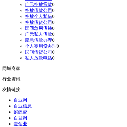
广元空放贷款
0
空放借款公司
0
空放个人私借
0
空放借贷公司
0
民间急用借钱
0
广元私人借款
0
应急借款办理
0
个人零用贷办理
0
民间借贷公司
0
私人放款电话
0
同城商家
行业资讯
友情链接
百业网
百业信息
蚂蚁虎
百登网
壹佰业