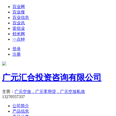
百业网
百业搜
百业信息
百业讯
壹佰业
炒米网
一点钟
登录
注册
广元汇合投资咨询有限公司
主营：
广元空放，广元零用贷，广元空放私借
13270557337
公司简介
产品信息